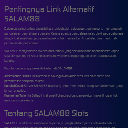
Pentingnya Link Alternatif
SALAM88
Dalam dunia judi online, aksesibilitas menjadi salah satu aspek penting yang memengaruhi
pengalaman bermain para pemain. Karena adanya pembatasan atau blokir pada beberapa
situs, link alternatif menjadi solusi terbaik untuk memastikan Anda tetap bisa menikmati
permainan tanpa kendala.
SALAM88 menyediakan link alternatif terbaru yang selalu aktif dan dapat diakses kapan
saja. Dengan link ini, Anda tidak perlu khawatir tentang gangguan akses atau masalah
koneksi.
Keuntungan menggunakan link alternatif SALAM88:
Akses Tanpa Blokir:
Link alternatif memungkinkan Anda masuk ke situs meski ada
pembatasan dari pihak tertentu.
Koneksi Cepat:
Server SALAM88 dirancang untuk memberikan pengalaman bermain yang
lancar tanpa lag.
Keamanan Terjamin:
Setiap link alternatif dilengkapi dengan enkripsi tingkat tinggi untuk
melindungi data Anda.
Tentang SALAM88 Slots
SALAM88 adalah situs slot online terpercaya yang telah beroperasi selama bertahun-
tahun. Kami menawarkan ratusan permainan slot dari penyedia game terbaik di dunia,