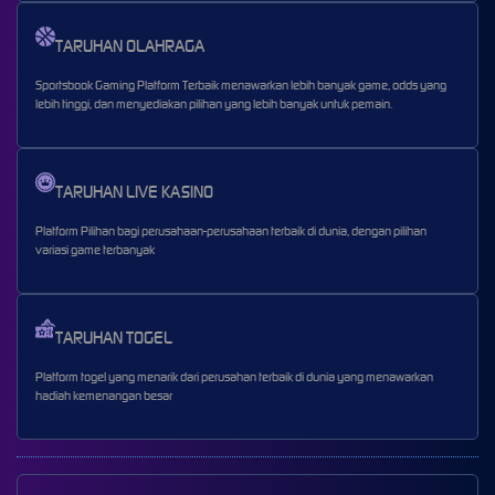
TARUHAN OLAHRAGA
Sportsbook Gaming Platform Terbaik menawarkan lebih banyak game, odds yang
lebih tinggi, dan menyediakan pilihan yang lebih banyak untuk pemain.
TARUHAN LIVE KASINO
Platform Pilihan bagi perusahaan-perusahaan terbaik di dunia, dengan pilihan
variasi game terbanyak
TARUHAN TOGEL
Platform togel yang menarik dari perusahan terbaik di dunia yang menawarkan
hadiah kemenangan besar