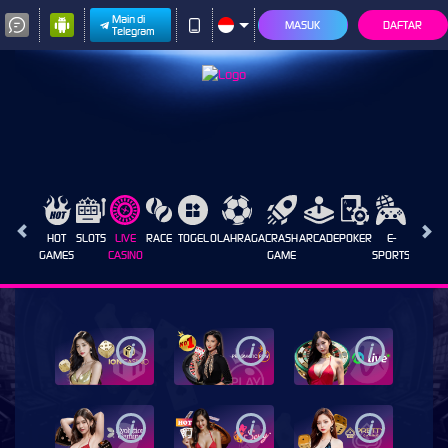
Main di
MASUK
DAFTAR
Telegram
HOT
SLOTS
LIVE
RACE
TOGEL
OLAHRAGA
CRASH
ARCADE
POKER
E-
SABUN
GAMES
CASINO
GAME
SPORTS
AYAM
i
i
i
i
i
i