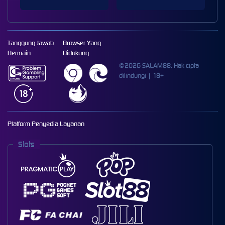
Tanggung Jawab
Browser Yang
Bermain
Didukung
©2026 SALAM88. Hak cipta
dilindungi | 18+
Platform Penyedia Layanan
Slots