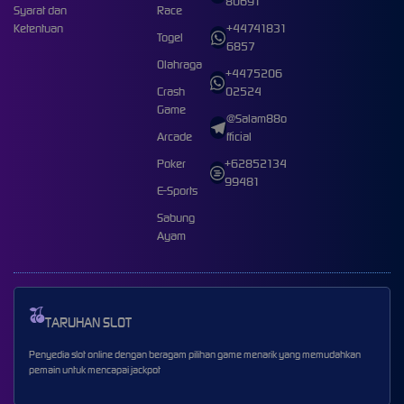
80691
Syarat dan
Race
Ketentuan
+44741831
Togel
6857
Olahraga
+4475206
Crash
02524
Game
@Salam88o
Arcade
fficial
Poker
+62852134
99481
E-Sports
Sabung
Ayam
TARUHAN SLOT
Penyedia slot online dengan beragam pilihan game menarik yang memudahkan
pemain untuk mencapai jackpot