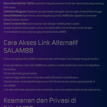
Bonus New Member 100%:
Gandakan deposit pertama Anda dan nikmati peluang menang
lebih besar.
Cashback Mingguan:
Dapatkan pengembalian sebagian dari kerugian Anda setiap minggu.
Bonus Referensi:
Ajak teman untuk bergabung di SALAM88 dan dapatkan komisi dari
setiap taruhan mereka.
Event Turnamen Slot:
Ikuti turnamen slot dengan hadiah jutaan rupiah.
Jangan lewatkan kesempatan untuk memaksimalkan kemenangan Anda dengan
memanfaatkan semua bonus yang tersedia di SALAM88.
Cara Akses Link Alternatif
SALAM88
Untuk mengakses SALAM88 melalui link alternatif terbaru, ikuti langkah-langkah berikut:
Kunjungi halaman resmi SALAM88 atau platform media sosial kami untuk mendapatkan
link terbaru.
Klik link alternatif yang tersedia.
Login menggunakan akun Anda atau daftar jika belum memiliki akun.
Setelah masuk, Anda dapat langsung menikmati semua permainan yang tersedia di
SALAM88.
Link alternatif selalu diperbarui secara berkala untuk memastikan akses Anda tetap lancar.
Keamanan dan Privasi di