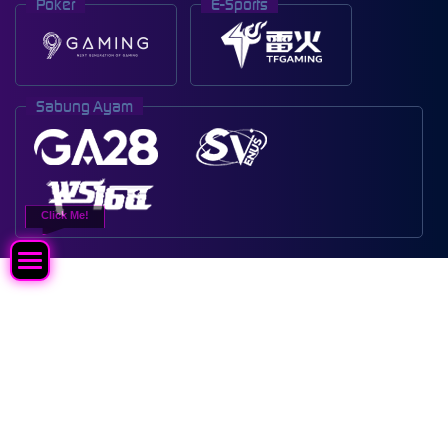
Poker
E-Sports
Sabung Ayam
Click Me!