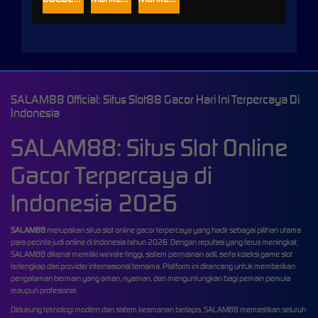
SALAM88 Official: Situs Slot88 Gacor Hari Ini Terpercaya Di
Indonesia
SALAM88: Situs Slot Online
Gacor Terpercaya di
Indonesia 2026
SALAM88
merupakan situs slot online gacor terpercaya yang hadir sebagai pilihan utama
para pecinta judi online di Indonesia tahun 2026. Dengan reputasi yang terus meningkat,
SALAM88 dikenal memiliki winrate tinggi, sistem permainan adil, serta koleksi game slot
terlengkap dari provider internasional ternama. Platform ini dirancang untuk memberikan
pengalaman bermain yang aman, nyaman, dan menguntungkan bagi pemain pemula
maupun profesional.
Didukung teknologi modern dan sistem keamanan berlapis, SALAM88 memastikan seluruh