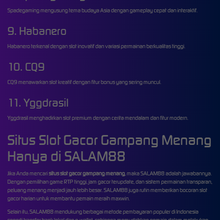
Spadegaming mengusung tema budaya Asia dengan gameplay cepat dan interaktif.
9. Habanero
Habanero terkenal dengan slot inovatif dan variasi permainan berkualitas tinggi.
10. CQ9
CQ9 menawarkan slot kreatif dengan fitur bonus yang sering muncul.
11. Yggdrasil
Yggdrasil menghadirkan slot premium dengan cerita mendalam dan fitur modern.
Situs Slot Gacor Gampang Menang
Hanya di SALAM88
Jika Anda mencari
situs slot gacor gampang menang
, maka SALAM88 adalah jawabannya.
Dengan pemilihan game RTP tinggi, jam gacor terupdate, dan sistem permainan transparan,
peluang menang menjadi jauh lebih besar. SALAM88 juga rutin memberikan bocoran slot
gacor harian untuk membantu pemain meraih maxwin.
Selain itu, SALAM88 mendukung berbagai metode pembayaran populer di Indonesia
seperti transfer bank lokal dan e-wallet, sehingga memudahkan pemain dalam melakukan