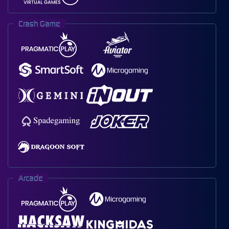
Crash Game
Arcade