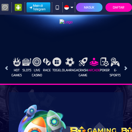
Main di
MASUK
DAFTAR
Telegram
HOT
SLOTS
LIVE
RACE
TOGEL
OLAHRAGA
CRASH
ARCADE
POKER
E-
SABUN
GAMES
CASINO
GAME
SPORTS
AYAM