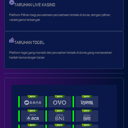
TARUHAN LIVE KASINO
Platform Pilihan bagi perusahaan-perusahaan terbaik di dunia, dengan pilihan
variasi game terbanyak
TARUHAN TOGEL
Platform togel yang menarik dari perusahan terbaik di dunia yang menawarkan
hadiah kemenangan besar